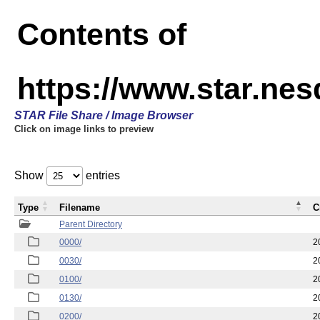
Contents of
https://www.star.n
STAR File Share / Image Browser
Click on image links to preview
Show
entries
Type
Filename
C
Parent Directory
0000/
2
0030/
2
0100/
2
0130/
2
0200/
2