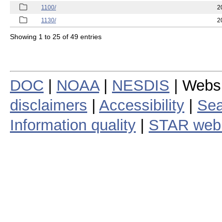
1100/
2
1130/
2
Showing 1 to 25 of 49 entries
DOC
|
NOAA
|
NESDIS
| Webs
disclaimers
|
Accessibility
|
Sea
Information quality
|
STAR web