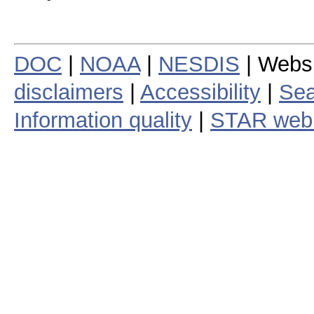
DOC
|
NOAA
|
NESDIS
| Webs
disclaimers
|
Accessibility
|
Sea
Information quality
|
STAR web