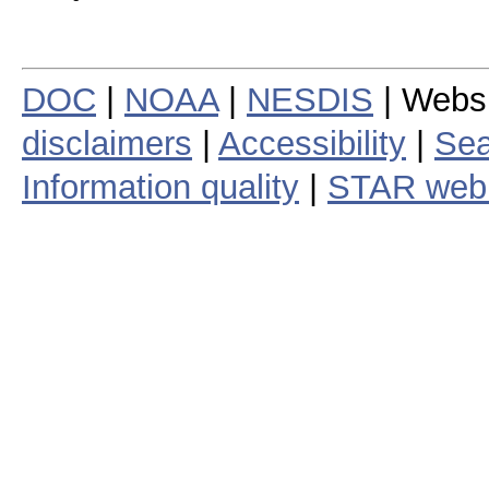
DOC
|
NOAA
|
NESDIS
| Webs
disclaimers
|
Accessibility
|
Sea
Information quality
|
STAR web