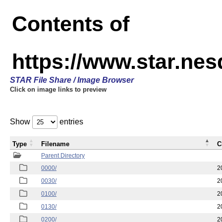
Contents of
https://www.star.n
STAR File Share / Image Browser
Click on image links to preview
Show
entries
Type
Filename
C
Parent Directory
0000/
2
0030/
2
0100/
2
0130/
2
0200/
2