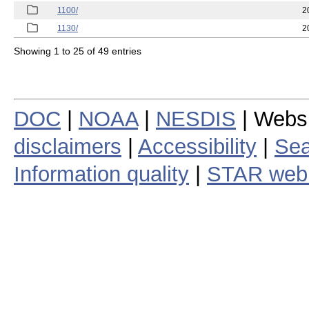
1100/
2
1130/
2
Showing 1 to 25 of 49 entries
DOC
|
NOAA
|
NESDIS
| Webs
disclaimers
|
Accessibility
|
Sea
Information quality
|
STAR web