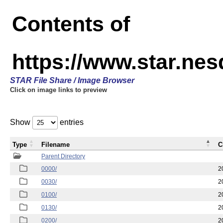
Contents of
https://www.star.n
STAR File Share / Image Browser
Click on image links to preview
Show
entries
Type
Filename
C
Parent Directory
0000/
2
0030/
2
0100/
2
0130/
2
0200/
2