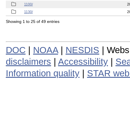
1100/
2
1130/
2
Showing 1 to 25 of 49 entries
DOC
|
NOAA
|
NESDIS
| Webs
disclaimers
|
Accessibility
|
Sea
Information quality
|
STAR web