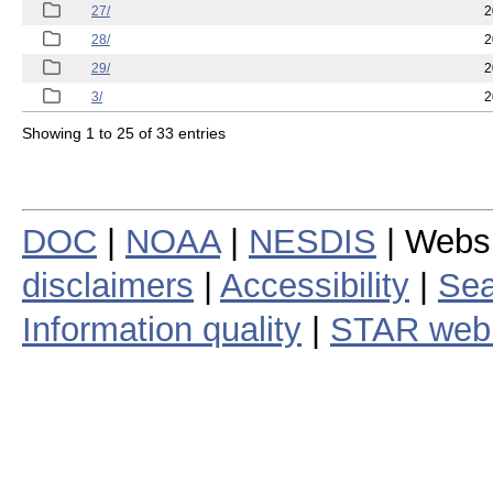
27/
2
28/
2
29/
2
3/
2
Showing 1 to 25 of 33 entries
DOC
|
NOAA
|
NESDIS
| Webs
disclaimers
|
Accessibility
|
Sea
Information quality
|
STAR web