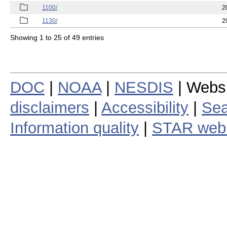
1100/
2
1130/
2
Showing 1 to 25 of 49 entries
DOC
|
NOAA
|
NESDIS
| Webs
disclaimers
|
Accessibility
|
Sea
Information quality
|
STAR web