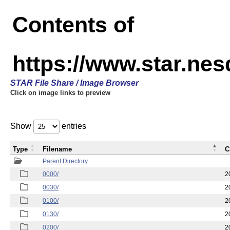
Contents of
https://www.star.n
STAR File Share / Image Browser
Click on image links to preview
Show
entries
Type
Filename
C
Parent Directory
0000/
2
0030/
2
0100/
2
0130/
2
0200/
2