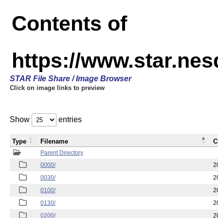
Contents of
https://www.star.n
STAR File Share / Image Browser
Click on image links to preview
Show
entries
Type
Filename
C
Parent Directory
0000/
2
0030/
2
0100/
2
0130/
2
0200/
2