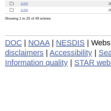
1100/
2
1130/
2
Showing 1 to 25 of 49 entries
DOC
|
NOAA
|
NESDIS
| Webs
disclaimers
|
Accessibility
|
Sea
Information quality
|
STAR web