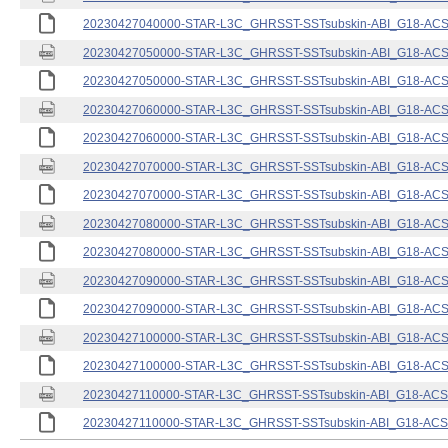
20230427040000-STAR-L3C_GHRSST-SSTsubskin-ABI_G18-ACSPO
20230427050000-STAR-L3C_GHRSST-SSTsubskin-ABI_G18-ACSPO
20230427050000-STAR-L3C_GHRSST-SSTsubskin-ABI_G18-ACSPO
20230427060000-STAR-L3C_GHRSST-SSTsubskin-ABI_G18-ACSPO
20230427060000-STAR-L3C_GHRSST-SSTsubskin-ABI_G18-ACSPO
20230427070000-STAR-L3C_GHRSST-SSTsubskin-ABI_G18-ACSPO
20230427070000-STAR-L3C_GHRSST-SSTsubskin-ABI_G18-ACSPO
20230427080000-STAR-L3C_GHRSST-SSTsubskin-ABI_G18-ACSPO
20230427080000-STAR-L3C_GHRSST-SSTsubskin-ABI_G18-ACSPO
20230427090000-STAR-L3C_GHRSST-SSTsubskin-ABI_G18-ACSPO
20230427090000-STAR-L3C_GHRSST-SSTsubskin-ABI_G18-ACSPO
20230427100000-STAR-L3C_GHRSST-SSTsubskin-ABI_G18-ACSPO
20230427100000-STAR-L3C_GHRSST-SSTsubskin-ABI_G18-ACSPO
20230427110000-STAR-L3C_GHRSST-SSTsubskin-ABI_G18-ACSPO
20230427110000-STAR-L3C_GHRSST-SSTsubskin-ABI_G18-ACSPO